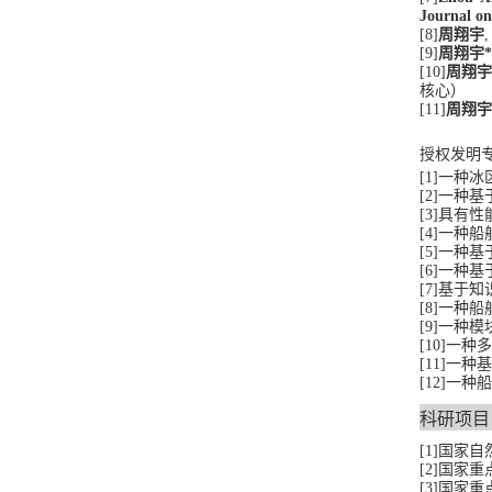
Journal on
[8]
周翔宇
[9]
周翔宇*
[10]
周翔宇
核心
）
[11]
周翔宇
授权发明
[1]
一种冰
[2]
一种基于
[3]
具有性
[4]
一种船
[5]
一种基于
[6]
一种基
[7]
基于知
[8]
一种船
[9]
一种模
[10]
一种多
[11]
一种基
[12]
一种船
科研项目
[1]
国家自
[2]
国家重
[3]
国家重