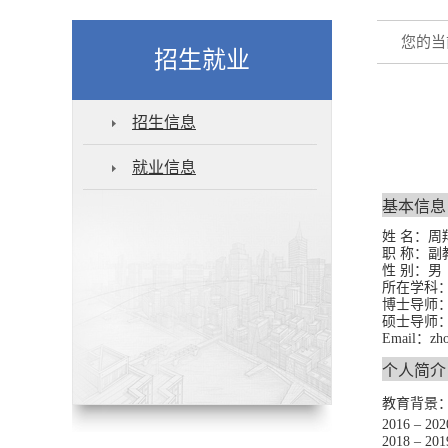
您的当
招生就业
招生信息
就业信息
基本信息
姓 名：
周
职 称：
副
性 别
：
男
所在学科
博士导师
硕士导师
Email：
zh
个人简介
教育背景
2016
–
202
2018
–
201