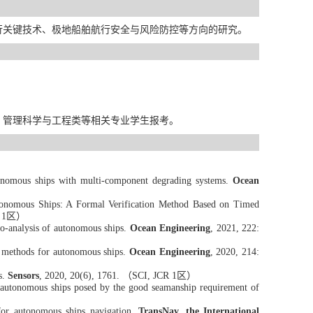
行关键技术、极地船舶航行安全与风险防控等方向的研究。
、
管理
科学
与工程类等相关专业学生报考。
utonomous ships with multi-component degrading systems.
Ocean
utonomous Ships: A Formal Verification Method Based on Timed
R 1区）
co-analysis of autonomous ships.
Ocean Engineering
, 2021, 222:
is methods for autonomous ships.
Ocean
E
ngineering
, 20
20, 214:
s.
Sensors
, 2020, 20(6), 1761.
（SCI
,
JCR 1区）
f autonomous
ships posed by the good seamanship requirement of
 for autonomous ships navigation
.
Tr
ansNav, the Internatio
nal