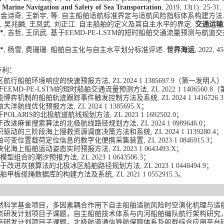
 Marine Navigation and Safety of Sea Transportation
, 2019, 13(1): 25-31.
, 金诗奇, 王新宇, 等. 自主船舶适航标准界定与适航风险指标体系构建方法
, 吴兆麟, 王凤武, 刘正江. 自主船舶的定义及其自主水平的界定.
交通运输
*
, 吉哲, 王凤武. 基于EEMD-PE-LSTM的短时船舶交通流量预测与航道
*
, 杨雪, 费珊珊. 船舶自主化与自主水平划分标准评述.
世界海运
, 2022, 45
专利
：
区航行船舶环境响应的快速预报方法
,
ZL 2024
1
1385697.9
（
第一
发明人
）
EEMD-PE-LSTM的短时船舶
交通
流量预测方法
,
ZL 2022
1
1
40656
0.8
（
能博弈机制的船舶轨迹跟踪事件触发控制方法及系统
,
ZL 2024 1 1416726.3
舶大洋航线优化预报方法
,
ZL 2024 1 1385695.X
；
POLARIS的北极航道
航线规划方法
,
ZL 2023 1 1692502.0
；
于改进麻雀搜索算法的北极航线路径规划方法
,
ZL 2024 1 0989646.0
；
识驱动的三阶段海上搜救资源调度决策方法和系统
,
ZL 2024 1 1139
28
0.4
；
舶可变位置载荷定位信息的数字化便
携采集装置
,
ZL 2023 1 0846915.3
；
块化海上船舶运动姿态实时预报方法
,
ZL 2023 1 0643
493.X
；
模型组合的潮汐预报方法
,
ZL 2023 1 0643506.3
；
于改进灰狼算法的北极冰区船舶路径规划方法
,
ZL 2023 1 0448494.9
；
舶甲板缆绳数据库的构建方法及系统
,
ZL 2021 1 0552915.3
。
然科学基金项目
，
多因素耦合作用下自主船舶适航风险时空演化机理与适
点研发计划项目子课题
，
自主船舶技术体系与内河船舶编队航行架构研究
点
研发计划项目子课题
，
北极航道通信导航保障体系及船载综合应用平台