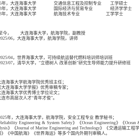
6
年
，大连海事大学
交通信息工程及控制专业
工学硕士
3
年
，大连海事大学
国际经济与贸易专业
经济学学士
3
年
，大连海事大
学
航海技术专业
工学学士
：
至今，
大连海事大学，航海学院，副教授
2
025
/
0
6
，大连海事大学，航海学院，讲师
：
2
025
/
04
，
世界
海事大学，
可持续航运替代燃料培训师培训班
2
02
3
/
0
7
，
清华大学
，
“立德树人 改革创新”研究生导师能力提升研修班
：
大连
海事
大学
航海
学院
优秀
班主任；
《大连海事大学学报》优秀审稿专家
；
大连海事大学优秀博士学
位论
文
；
大连市高层次人才“青年才俊”
。
：
2
025
年
，大连海事大学，航海学院，安全工程专业
教学秘书
；
iability Engineering & System Safety》《Ocean Engineering》《Ocean
lysis
》《
Journal of Marine Engineering and Technology
》
《
交
通
运
输
工程
报》《中国航海》《世界海运》
等多个国内外期刊审稿人。