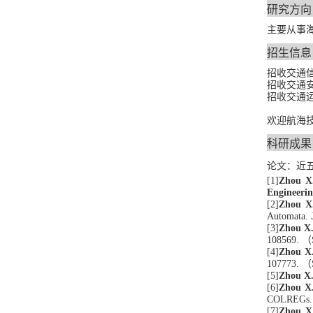
研究方向
主要从事
招生信息
招收交通
招收交通
招收交通
欢迎
航海
科研成果
论文
：近
[1]
Zhou X
Engineeri
[2]
Zhou X
Automata.
[3]
Zhou X
108569.
（
[4]
Zhou X
1
07773.
（
[5]
Zhou X
[6]
Zhou X.
COLREGs
[7]
Zhou X