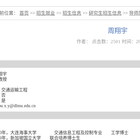
前位置：
首页
>>
招生就业
>>
招生信息
>>
研究生招生信息
>>
导师
周翔宇
作者： 点击数：
2501
时间：202
翔宇
教授
：
交通运输工程
：
否
：
是
ou.x.y@dlmu.edu.cn
：
0
年
，大连海事大学
交通信息工程及控制专业
工学博士
9
年
，新加坡国立大学
联合培养博士
生