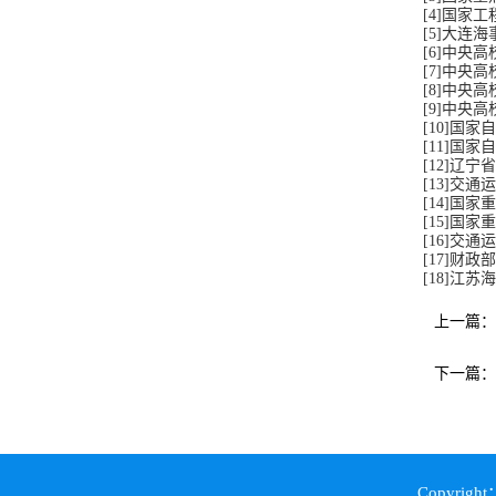
[4]
国家工
[5]
大连
海
[6]
中央高
[7]
中央高
[8]
中央高
[9]
中央高
[10]
国家自
[11]
国家自
[12]
辽宁省
[13]
交通
运
[14]
国家重
[15]
国家重
[16]
交通运
[17]
财政部
[18]
江苏海
上一篇：
下一篇：
Copyright