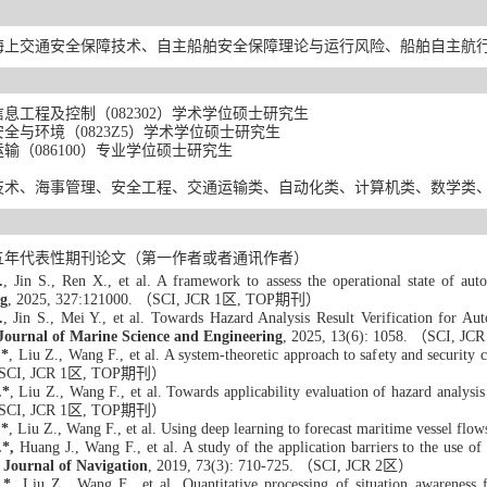
海上交通安全保障技术、自主船舶安全保障理论与运行风险、船舶自主航
信息工程及控制（
082302
）学术学位硕士研究生
安全与环境（
0823Z5
）学术学位硕士研究生
运输（
086100
）专业学位硕士研究生
技术、
海事管理、安全工程、
交通运输
类、自动化类、计算机类、
数学类
五
年代表
性期
刊论文
（
第一作者
或者
通讯作者
）
.
, Jin S
.
, Ren X
.
, et al. A framework to assess the operational state of a
ng
, 2025,
327:121000.
（
SCI
,
JCR 1区
,
TOP期刊）
.
, Jin S
.
,
Mei Y
.
, et al. Toward
s
Hazard Analysis Result Verification for A
Journal of Marine Science and Engineering
, 2025,
13(6):
1058.
（SCI
,
JC
.*
, Liu Z., Wang F., et al. A system
-t
heoretic approach
to saf
ety and security 
SCI
,
JCR 1区
,
TOP期刊）
.*
, Liu Z., Wang F., et al. Towards applicability evaluation of hazard analys
SCI
,
JCR 1区
,
TOP期刊）
.*
, Liu Z., Wang F., et al. Using deep learning to forecast maritime vessel flow
*,
Huang J., Wang F., et al. A study of the application barriers
t
o the
use o
.
Journal of Navigation
, 2019, 73(3): 710-725.
（SCI
,
JCR 2区）
.*
, Liu Z., Wang F., et al. Quantitative processing of situation awareness