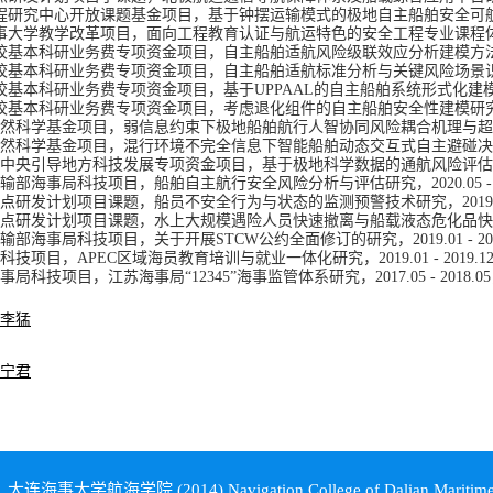
程研究中心
开放课题基金项目
，
基于钟摆运输模式的极地自主船舶
安全
可
事
大学
教学
改革
项目，
面向工程教育认证与航运特色的安全工程专业课程
校基本科研业务费专项资金项目
，
自主船舶适航风险级联效应分析建模方
校基本科研业务费专项资金项目
，
自主船舶适航标准分析与关键风险场景
校基本科研业务费专项资金项目
，
基于UPPAAL的自主船舶系统形式化建
校基本科研业务费专项资金项目
，
考虑退化组件的自主船舶安全性建模研
然科学基金
项目
，
弱信息约束下极地船舶航行人智协同风险耦合机理与超前预警，2
然科学基金项目
，混行环境不完全信息下智能船舶动态交互式自主避碰决策，2
中央引导地方科技发展专项资金项目，基于极地科学数据的通航风险评估技
输部
海事局科技项目，船舶自主航行安全风险分析与评估研究，2020
.
05
-
点研发计划项目课题，船员不安全行为与状态的监测预警技术研究，2019
点研发计划项目课题
，
水上大规模遇险人员快速撤离与船载液态危化品快速
输部
海事局科技项目，关于开展STCW公约全面修订的研究，2019
.
01
-
2
0
科技
项目，AP
EC区域海员教育培训与就业一体
化研究，2019
.
01
-
2019
.
1
事局科技项目，江苏海事局“12345”海事监管体系研究，2017
.
05
-
2018
.
0
李猛
宁君
：大连海事大学航海学院 (2014) Navigation College of Dalian Maritime 