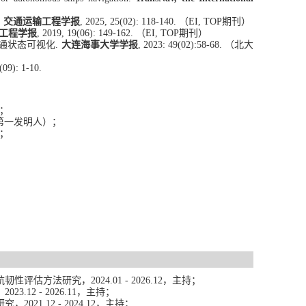
.
交通运输工程学报
, 2025,
25(02):
118-140.
（EI
,
TOP
期刊）
工程学报
, 20
19,
19
(06): 149-162.
（EI
,
TOP
期
刊）
交通状态可视化.
大连海事大学学报
, 2023: 49(02):58-68.
（
北大
(09): 1-10.
；
第一
发明人
）
；
；
航韧性评估方法研究
，
2024.01
-
2026
.
12
，
主持
；
，
2023
.
12
-
2026
.
11
，
主持；
研究
，
2021
.
12
-
202
4.
12
，
主持；