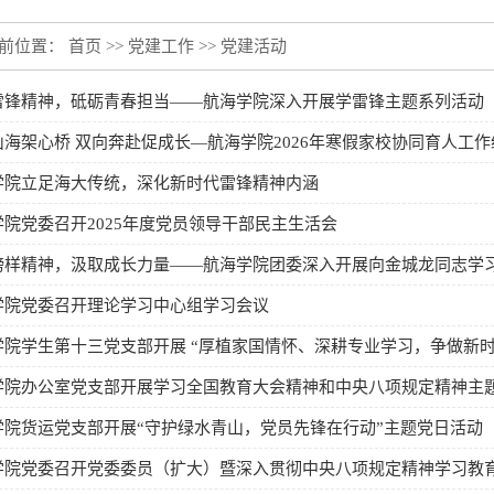
前位置：
首页
>>
党建工作
>>
党建活动
雷锋精神，砥砺青春担当——航海学院深入开展学雷锋主题系列活动
山海架心桥 双向奔赴促成长—航海学院2026年寒假家校协同育人工作
学院立足海大传统，深化新时代雷锋精神内涵
学院党委召开2025年度党员领导干部民主生活会
榜样精神，汲取成长力量——航海学院团委深入开展向金城龙同志学
学院党委召开理论学习中心组学习会议
学院学生第十三党支部开展 “厚植家国情怀、深耕专业学习，争做新时代
学院办公室党支部开展学习全国教育大会精神和中央八项规定精神主
学院货运党支部开展“守护绿水青山，党员先锋在行动”​主题党日活动
学院党委召开党委委员（扩大）暨深入贯彻中央八项规定精神学习教